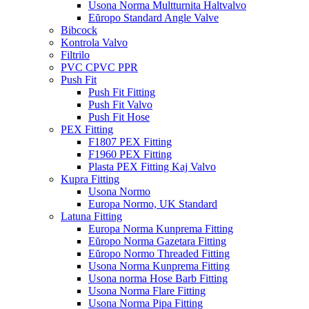
Usona Norma Multturnita Haltvalvo
Eŭropo Standard Angle Valve
Bibcock
Kontrola Valvo
Filtrilo
PVC CPVC PPR
Push Fit
Push Fit Fitting
Push Fit Valvo
Push Fit Hose
PEX Fitting
F1807 PEX Fitting
F1960 PEX Fitting
Plasta PEX Fitting Kaj Valvo
Kupra Fitting
Usona Normo
Europa Normo, UK Standard
Latuna Fitting
Europa Norma Kunprema Fitting
Eŭropo Norma Gazetara Fitting
Eŭropo Normo Threaded Fitting
Usona Norma Kunprema Fitting
Usona norma Hose Barb Fitting
Usona Norma Flare Fitting
Usona Norma Pipa Fitting