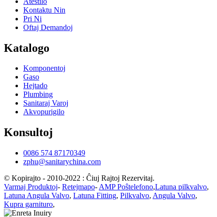
Atestilo
Kontaktu Nin
Pri Ni
Oftaj Demandoj
Katalogo
Komponentoj
Gaso
Hejtado
Plumbing
Sanitaraj Varoj
Akvopurigilo
Konsultoj
0086 574 87170349
zphu@sanitarychina.com
© Kopirajto - 2010-2022 : Ĉiuj Rajtoj Rezervitaj.
Varmaj Produktoj
-
Retejmapo
-
AMP Poŝtelefono
,
Latuna pilkvalvo
,
Latuna Angula Valvo
,
Latuna Fitting
,
Pilkvalvo
,
Angula Valvo
,
Kupra garnituro
,