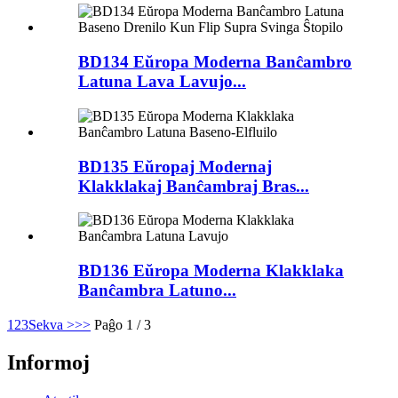
BD134 Eŭropa Moderna Banĉambro
Latuna Lava Lavujo...
BD135 Eŭropaj Modernaj
Klakklakaj Banĉambraj Bras...
BD136 Eŭropa Moderna Klakklaka
Banĉambra Latuno...
1
2
3
Sekva >
>>
Paĝo 1 / 3
Informoj