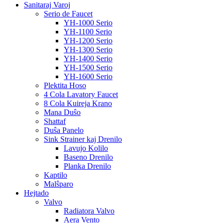
Sanitaraj Varoj
Serio de Faucet
YH-1000 Serio
YH-1100 Serio
YH-1200 Serio
YH-1300 Serio
YH-1400 Serio
YH-1500 Serio
YH-1600 Serio
Plektita Hoso
4 Cola Lavatory Faucet
8 Cola Kuireja Krano
Mana Duŝo
Shattaf
Duŝa Panelo
Sink Strainer kaj Drenilo
Lavujo Kolilo
Baseno Drenilo
Planka Drenilo
Kaptilo
Malŝparo
Hejtado
Valvo
Radiatora Valvo
Aera Vento