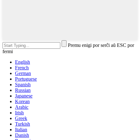
Premu enigi por serĉi aŭ ESC por
fermi
English
French
German
Portuguese
Spanish
Russian
Japanese
Korean
Arabic
Irish
Greek
Turkish
Italian
Danish