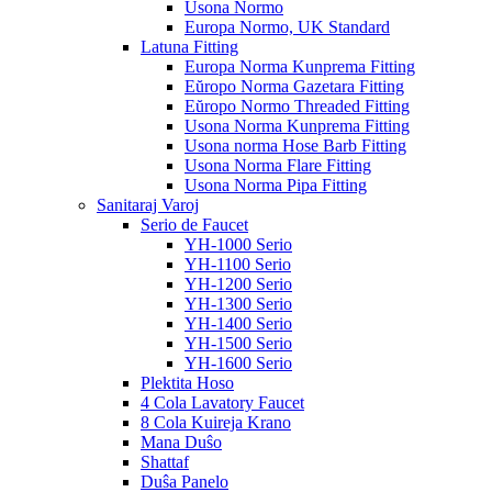
Usona Normo
Europa Normo, UK Standard
Latuna Fitting
Europa Norma Kunprema Fitting
Eŭropo Norma Gazetara Fitting
Eŭropo Normo Threaded Fitting
Usona Norma Kunprema Fitting
Usona norma Hose Barb Fitting
Usona Norma Flare Fitting
Usona Norma Pipa Fitting
Sanitaraj Varoj
Serio de Faucet
YH-1000 Serio
YH-1100 Serio
YH-1200 Serio
YH-1300 Serio
YH-1400 Serio
YH-1500 Serio
YH-1600 Serio
Plektita Hoso
4 Cola Lavatory Faucet
8 Cola Kuireja Krano
Mana Duŝo
Shattaf
Duŝa Panelo