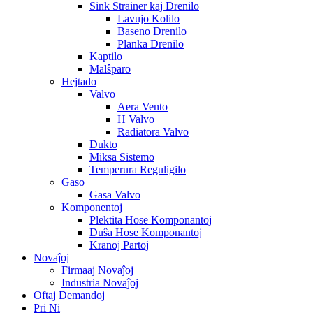
Sink Strainer kaj Drenilo
Lavujo Kolilo
Baseno Drenilo
Planka Drenilo
Kaptilo
Malŝparo
Hejtado
Valvo
Aera Vento
H Valvo
Radiatora Valvo
Dukto
Miksa Sistemo
Temperura Reguligilo
Gaso
Gasa Valvo
Komponentoj
Plektita Hose Komponantoj
Duŝa Hose Komponantoj
Kranoj Partoj
Novaĵoj
Firmaaj Novaĵoj
Industria Novaĵoj
Oftaj Demandoj
Pri Ni