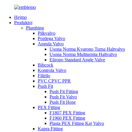
Hejmo
Produktoj
Plumbing
Pilkvalvo
Pordega Valvo
Angula Valvo
Usona Norma Kvarono Turna Haltvalvo
Usona Norma Multturnita Haltvalvo
Eŭropo Standard Angle Valve
Bibcock
Kontrola Valvo
Filtrilo
PVC CPVC PPR
Push Fit
Push Fit Fitting
Push Fit Valvo
Push Fit Hose
PEX Fitting
F1807 PEX Fitting
F1960 PEX Fitting
Plasta PEX Fitting Kaj Valvo
Kupra Fitting