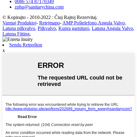
0086 574 87170349
zphu@sanitarychina.com
© Kopirajto - 2010-2022 : Ĉiuj Rajtoj Rezervitaj.
Varmaj Produktoj
-
Retejmapo
-
AMP Poŝtelefono
,
Angula Valvo
,
Latuna pilkvalvo
,
Pilkvalvo
,
Kupra garnituro
,
Latuna Angula Valvo
,
Latuna Fitting
,
Sendu Retpoŝton
x