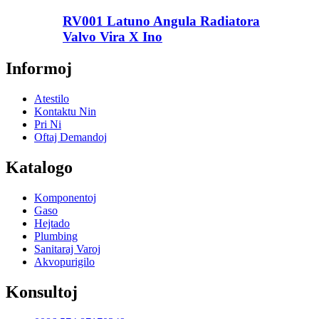
RV001 Latuno Angula Radiatora
Valvo Vira X Ino
Informoj
Atestilo
Kontaktu Nin
Pri Ni
Oftaj Demandoj
Katalogo
Komponentoj
Gaso
Hejtado
Plumbing
Sanitaraj Varoj
Akvopurigilo
Konsultoj