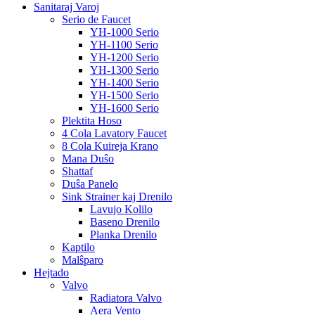
Sanitaraj Varoj
Serio de Faucet
YH-1000 Serio
YH-1100 Serio
YH-1200 Serio
YH-1300 Serio
YH-1400 Serio
YH-1500 Serio
YH-1600 Serio
Plektita Hoso
4 Cola Lavatory Faucet
8 Cola Kuireja Krano
Mana Duŝo
Shattaf
Duŝa Panelo
Sink Strainer kaj Drenilo
Lavujo Kolilo
Baseno Drenilo
Planka Drenilo
Kaptilo
Malŝparo
Hejtado
Valvo
Radiatora Valvo
Aera Vento