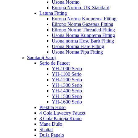
Usona Normo
Europa Normo, UK Standard
Latuna Fitting
Europa Norma Kunprema Fitting
Eŭropo Norma Gazetara Fitting
Eŭropo Normo Threaded Fitting
Usona Norma Kunprema Fitting
Usona norma Hose Barb Fitting
Usona Norma Flare Fitting
Usona Norma Pipa Fitting
Sanitaraj Varoj
Serio de Faucet
YH-1000 Serio
YH-1100 Serio
YH-1200 Serio
YH-1300 Serio
YH-1400 Serio
YH-1500 Serio
YH-1600 Serio
Plektita Hoso
4 Cola Lavatory Faucet
8 Cola Kuireja Krano
Mana Duŝo
Shattaf
Duŝa Panelo