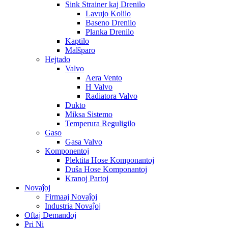
Sink Strainer kaj Drenilo
Lavujo Kolilo
Baseno Drenilo
Planka Drenilo
Kaptilo
Malŝparo
Hejtado
Valvo
Aera Vento
H Valvo
Radiatora Valvo
Dukto
Miksa Sistemo
Temperura Reguligilo
Gaso
Gasa Valvo
Komponentoj
Plektita Hose Komponantoj
Duŝa Hose Komponantoj
Kranoj Partoj
Novaĵoj
Firmaaj Novaĵoj
Industria Novaĵoj
Oftaj Demandoj
Pri Ni