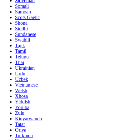
Slovenian
Somali
Samoan
Scots Gaelic
Shona
Sindhi
Sundanese
Swahili
Tajik
Tamil
Telugu
Thai
Ukrainian
Urdu
Uzbek
Vietnamese
Welsh
Xhosa
Yiddish
Yoruba
Zulu
Kinyarwanda
Tatar
Oriya
Turkmen