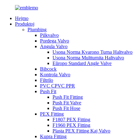
Hejmo
Produktoj
Plumbing
Pilkvalvo
Pordega Valvo
Angula Valvo
Usona Norma Kvarono Turna Haltvalvo
Usona Norma Multturnita Haltvalvo
Eŭropo Standard Angle Valve
Bibcock
Kontrola Valvo
Filtrilo
PVC CPVC PPR
Push Fit
Push Fit Fitting
Push Fit Valve
Push Fit Hose
PEX Fitting
F1807 PEX Fitting
F1960 PEX Fitting
Plasta PEX Fitting Kaj Valvo
Kupra Fitting