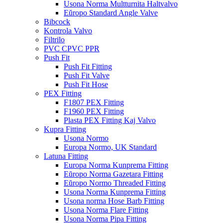
Usona Norma Multturnita Haltvalvo
Eŭropo Standard Angle Valve
Bibcock
Kontrola Valvo
Filtrilo
PVC CPVC PPR
Push Fit
Push Fit Fitting
Push Fit Valve
Push Fit Hose
PEX Fitting
F1807 PEX Fitting
F1960 PEX Fitting
Plasta PEX Fitting Kaj Valvo
Kupra Fitting
Usona Normo
Europa Normo, UK Standard
Latuna Fitting
Europa Norma Kunprema Fitting
Eŭropo Norma Gazetara Fitting
Eŭropo Normo Threaded Fitting
Usona Norma Kunprema Fitting
Usona norma Hose Barb Fitting
Usona Norma Flare Fitting
Usona Norma Pipa Fitting