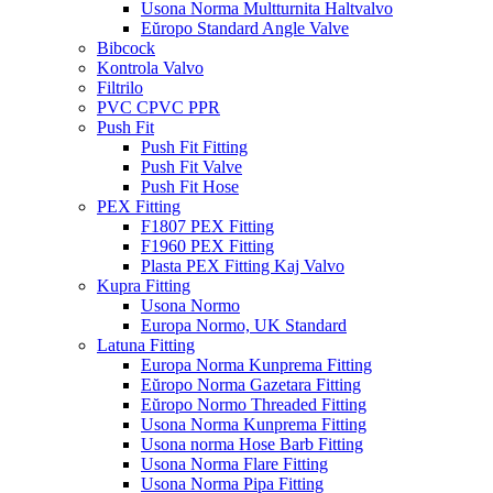
Usona Norma Multturnita Haltvalvo
Eŭropo Standard Angle Valve
Bibcock
Kontrola Valvo
Filtrilo
PVC CPVC PPR
Push Fit
Push Fit Fitting
Push Fit Valve
Push Fit Hose
PEX Fitting
F1807 PEX Fitting
F1960 PEX Fitting
Plasta PEX Fitting Kaj Valvo
Kupra Fitting
Usona Normo
Europa Normo, UK Standard
Latuna Fitting
Europa Norma Kunprema Fitting
Eŭropo Norma Gazetara Fitting
Eŭropo Normo Threaded Fitting
Usona Norma Kunprema Fitting
Usona norma Hose Barb Fitting
Usona Norma Flare Fitting
Usona Norma Pipa Fitting