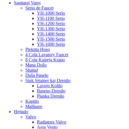
Sanitaraj Varoj
Serio de Faucet
YH-1000 Serio
YH-1100 Serio
YH-1200 Serio
YH-1300 Serio
YH-1400 Serio
YH-1500 Serio
YH-1600 Serio
Plektita Hoso
4 Cola Lavatory Faucet
8 Cola Kuireja Krano
Mana Duŝo
Shattaf
Duŝa Panelo
Sink Strainer kaj Drenilo
Lavujo Kolilo
Baseno Drenilo
Planka Drenilo
Kaptilo
Malŝparo
Hejtado
Valvo
Radiatora Valvo
Aera Vento