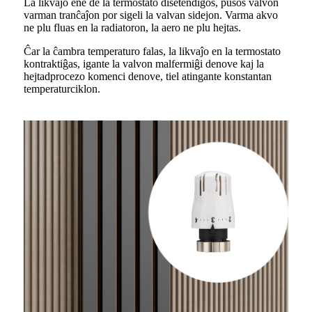
La likvaĵo ene de la termostato disetendiĝos, puŝos valvon
varman tranĉaĵon por sigeli la valvan sidejon. Varma akvo
ne plu fluas en la radiatoron, la aero ne plu hejtas.
Ĉar la ĉambra temperaturo falas, la likvaĵo en la termostato
kontraktiĝas, igante la valvon malfermiĝi denove kaj la
hejtadprocezo komenci denove, tiel atingante konstantan
temperaturciklon.