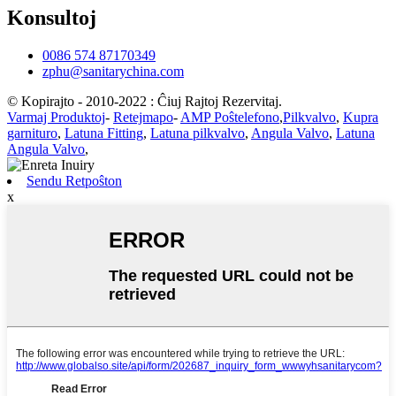
Konsultoj
0086 574 87170349
zphu@sanitarychina.com
© Kopirajto - 2010-2022 : Ĉiuj Rajtoj Rezervitaj.
Varmaj Produktoj
-
Retejmapo
-
AMP Poŝtelefono
,
Pilkvalvo
,
Kupra
garnituro
,
Latuna Fitting
,
Latuna pilkvalvo
,
Angula Valvo
,
Latuna
Angula Valvo
,
Sendu Retpoŝton
x