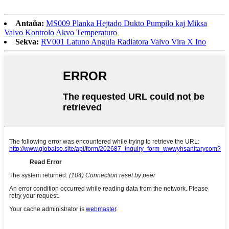
Antaŭa:
MS009 Planka Hejtado Dukto Pumpilo kaj Miksa
Valvo Kontrolo Akvo Temperaturo
Sekva:
RV001 Latuno Angula Radiatora Valvo Vira X Ino