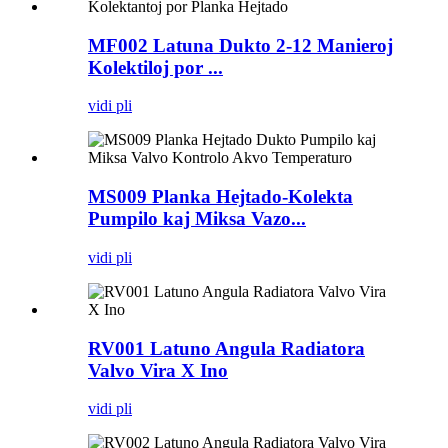
MF002 Latuna Dukto 2-12 Manieroj
Kolektiloj por ...
vidi pli
MS009 Planka Hejtado-Kolekta
Pumpilo kaj Miksa Vazo...
vidi pli
RV001 Latuno Angula Radiatora
Valvo Vira X Ino
vidi pli