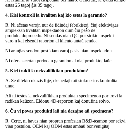
estas 25 tagoj ĝis 35 tagoj.
4. Kiel kontroli la kvaliton kaj kio estas la garantio?
R. Ni aĉetas varojn nur de fidindaj fabrikistoj, ĉiuj efektivigas
ampleksan kvalitan inspektadon dum ĉiu paŝo de
produktado
procedo. Ni sendas nian QC por strikte inspekti
varojn kaj elsendi raporton al kliento antaŭ sendo.
Ni aranĝas sendon post kiam varoj pasis nian inspektadon.
Ni ofertas certan periodan garantion al niaj produktoj laŭe.
5. Kiel trakti la nekvalifikitan produkton?
A. Se difekto okazis foje, ekspedaĵo aŭ stoko estos kontrolita
unue.
Aŭ ni testos la nekvalifikitan produktan specimenon por trovi la
radikan kaŭzon. Eldonu 4D-raporton kaj donu
fina solvo.
6. Ĉu vi povas produkti laŭ nia dezajno aŭ specimeno?
R. Certe, ni havas nian propran profesian R&D-teamon por sekvi
vian postulon. OEM kaj ODM estas ambaŭ bonvenigitaj.