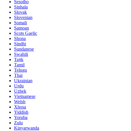
Sesotho
Sinhala
Slovak
Slovenian
Somali
Samoan
Scots Gaelic
Shona
Sindhi
Sundanese
Swahili
Tajik
Tamil
Telugu
Thai
Ukrainian
Urdu
Uzbek
Vietnamese
Welsh
Xhosa
Yiddish
Yoruba
Zulu
Kinyarwanda