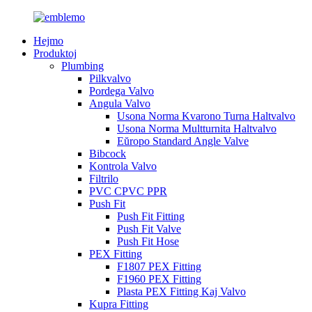
Hejmo
Produktoj
Plumbing
Pilkvalvo
Pordega Valvo
Angula Valvo
Usona Norma Kvarono Turna Haltvalvo
Usona Norma Multturnita Haltvalvo
Eŭropo Standard Angle Valve
Bibcock
Kontrola Valvo
Filtrilo
PVC CPVC PPR
Push Fit
Push Fit Fitting
Push Fit Valve
Push Fit Hose
PEX Fitting
F1807 PEX Fitting
F1960 PEX Fitting
Plasta PEX Fitting Kaj Valvo
Kupra Fitting