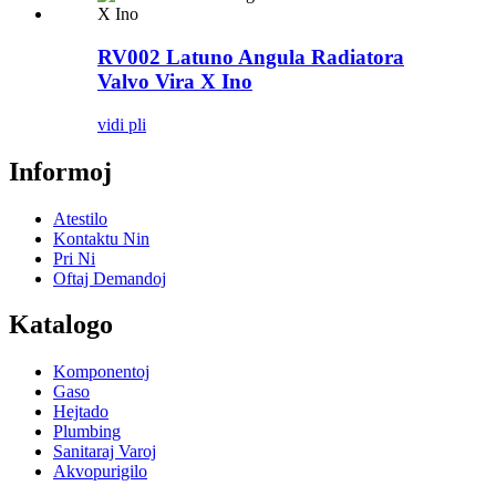
RV002 Latuno Angula Radiatora
Valvo Vira X Ino
vidi pli
Informoj
Atestilo
Kontaktu Nin
Pri Ni
Oftaj Demandoj
Katalogo
Komponentoj
Gaso
Hejtado
Plumbing
Sanitaraj Varoj
Akvopurigilo