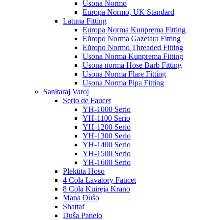
Usona Normo
Europa Normo, UK Standard
Latuna Fitting
Europa Norma Kunprema Fitting
Eŭropo Norma Gazetara Fitting
Eŭropo Normo Threaded Fitting
Usona Norma Kunprema Fitting
Usona norma Hose Barb Fitting
Usona Norma Flare Fitting
Usona Norma Pipa Fitting
Sanitaraj Varoj
Serio de Faucet
YH-1000 Serio
YH-1100 Serio
YH-1200 Serio
YH-1300 Serio
YH-1400 Serio
YH-1500 Serio
YH-1600 Serio
Plektita Hoso
4 Cola Lavatory Faucet
8 Cola Kuireja Krano
Mana Duŝo
Shattaf
Duŝa Panelo