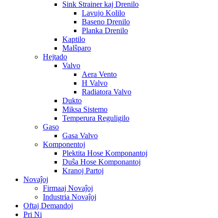
Sink Strainer kaj Drenilo
Lavujo Kolilo
Baseno Drenilo
Planka Drenilo
Kaptilo
Malŝparo
Hejtado
Valvo
Aera Vento
H Valvo
Radiatora Valvo
Dukto
Miksa Sistemo
Temperura Reguligilo
Gaso
Gasa Valvo
Komponentoj
Plektita Hose Komponantoj
Duŝa Hose Komponantoj
Kranoj Partoj
Novaĵoj
Firmaaj Novaĵoj
Industria Novaĵoj
Oftaj Demandoj
Pri Ni