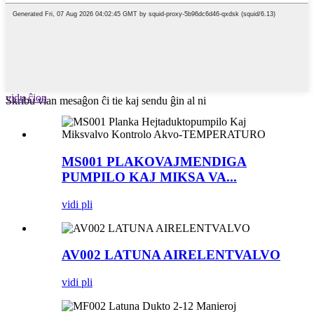
vidu ĉion
Skribu vian mesaĝon ĉi tie kaj sendu ĝin al ni
MS001 PLAKOVAJMENDIGA
PUMPILO KAJ MIKSA VA...
vidi pli
AV002 LATUNA AIRELENTVALVO
vidi pli