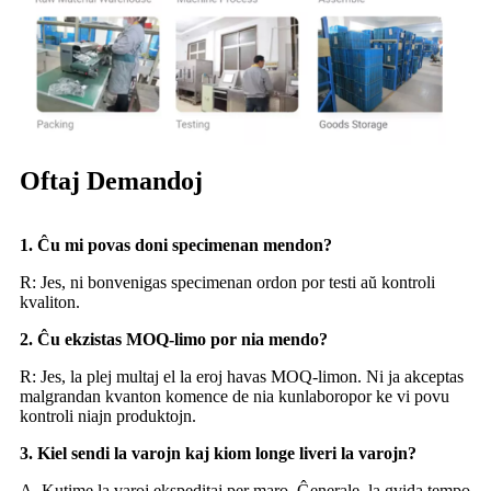
Oftaj Demandoj
1. Ĉu mi povas doni specimenan mendon?
R: Jes, ni bonvenigas specimenan ordon por testi aŭ kontroli
kvaliton.
2. Ĉu ekzistas MOQ-limo por nia mendo?
R: Jes, la plej multaj el la eroj havas MOQ-limon. Ni ja akceptas
malgrandan kvanton komence de nia kunlaboro
por ke vi povu
kontroli niajn produktojn.
3. Kiel sendi la varojn kaj kiom longe liveri la varojn?
A. Kutime la varoj ekspeditaj per maro. Ĝenerale, la gvida tempo